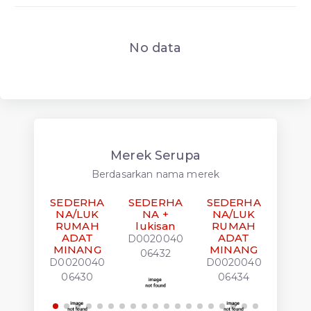
No data
Merek Serupa
Berdasarkan nama merek
SEDERHA
SEDERHA
SEDERHA
SED
NA/LUK
NA +
NA/LUK
RUMAH
lukisan
RUMAH
D00
ADAT
ADAT
D0020040
06
MINANG
MINANG
06432
D0020040
D0020040
06430
06434