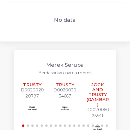
No data
Merek Serupa
Berdasarkan nama merek
TRUSTY
TRUSTY
JOCK
J
AND
A
D0020020
D0020030
TRUSTY
TR
20797
34667
(GAMBAR
D00
)
26
D0020060
26541