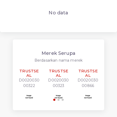
No data
Merek Serupa
Berdasarkan nama merek
TRUSTSE
TRUSTSE
TRUSTSE
TRU
AL
AL
AL
D0020030
D0020030
D0020030
R002
00322
00323
00866
8