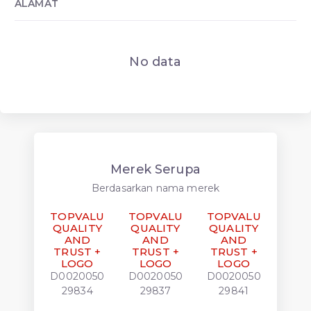
ALAMAT
No data
Merek Serupa
Berdasarkan nama merek
TOPVALU
TOPVALU
TOPVALU
TOP
QUALITY
QUALITY
QUALITY
QUA
AND
AND
AND
A
TRUST +
TRUST +
TRUST +
TRU
LOGO
LOGO
LOGO
L
D0020050
D0020050
D0020050
D00
29834
29837
29841
29