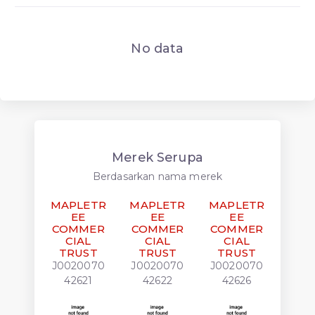
No data
Merek Serupa
Berdasarkan nama merek
MAPLETR
MAPLETR
MAPLETR
MAP
EE
EE
EE
COMMER
COMMER
COMMER
CO
CIAL
CIAL
CIAL
C
TRUST
TRUST
TRUST
TR
J0020070
J0020070
J0020070
J00
42621
42622
42626
42