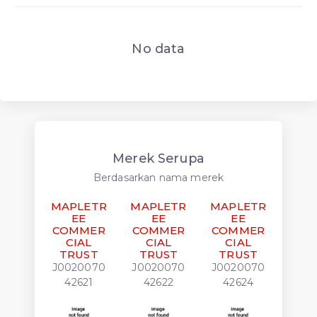
No data
Merek Serupa
Berdasarkan nama merek
MAPLETR
MAPLETR
MAPLETR
MAP
EE
EE
EE
COMMER
COMMER
COMMER
CO
CIAL
CIAL
CIAL
C
TRUST
TRUST
TRUST
TR
J0020070
J0020070
J0020070
J00
42621
42622
42624
42