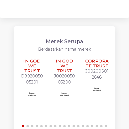
Merek Serupa
Berdasarkan nama merek
IN GOD
IN GOD
CORPORA
COR
WE
WE
TE TRUST
TE 
TRUST
TRUST
J00200601
J002
D9920050
J0020050
2648
2
05201
05200