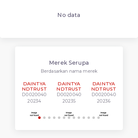
No data
Merek Serupa
Berdasarkan nama merek
DAINTYA
DAINTYA
DAINTYA
DAI
NDTRUST
NDTRUST
NDTRUST
NDT
D0020040
D0020040
D0020040
D00
20234
20235
20236
20