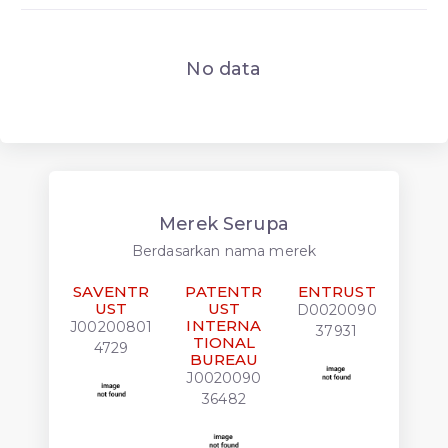
No data
Merek Serupa
Berdasarkan nama merek
SAVENTR
PATENTR
ENTRUST
ENT
UST
UST
D0020090
D00
INTERNA
J00200801
37931
08
TIONAL
4729
BUREAU
J0020090
36482