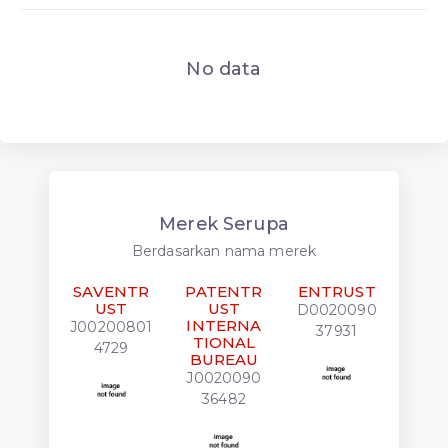
No data
Merek Serupa
Berdasarkan nama merek
SAVENTR
PATENTR
ENTRUST
ENT
UST
UST
D0020090
D002
INTERNA
J00200801
37931
5
TIONAL
4729
BUREAU
J0020090
36482