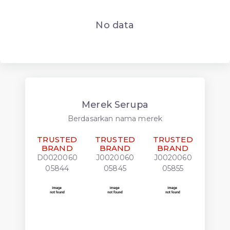
No data
Merek Serupa
Berdasarkan nama merek
TRUSTED
TRUSTED
TRUSTED
SAN
BRAND
BRAND
BRAND
TRU
FLA
D0020060
J0020060
J0020060
L
05844
05845
05855
D00
04