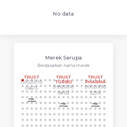
No data
Merek Serupa
Berdasarkan nama merek
TRUST
TRUST
TRUST
FOR
TURBO
PHARMA
T
D0020010
LUK
D9920010
D0020010
06673
J00
08132
22315
00