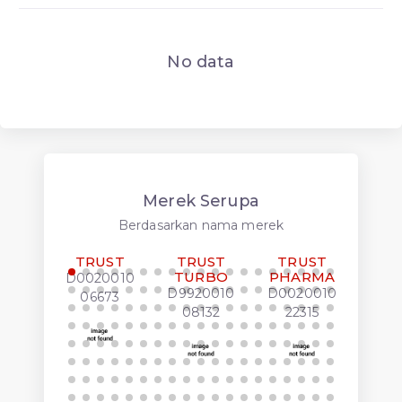
No data
Merek Serupa
Berdasarkan nama merek
TRUST
TRUST
TRUST
FOR
TURBO
PHARMA
T
D0020010
LUK
D9920010
D0020010
06673
J00
08132
22315
00