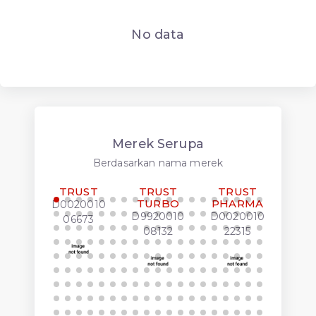
No data
Merek Serupa
Berdasarkan nama merek
TRUST
TRUST
TRUST
FOR
TURBO
PHARMA
T
D0020010
LUK
D9920010
D0020010
06673
J00
08132
22315
00