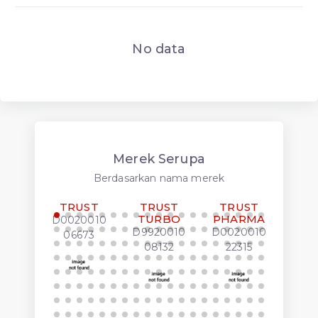
No data
Merek Serupa
Berdasarkan nama merek
TRUST
TRUST
TRUST
FOR
TURBO
PHARMA
T
D0020010
LUK
D9920010
D0020010
06673
J00
08132
22315
00