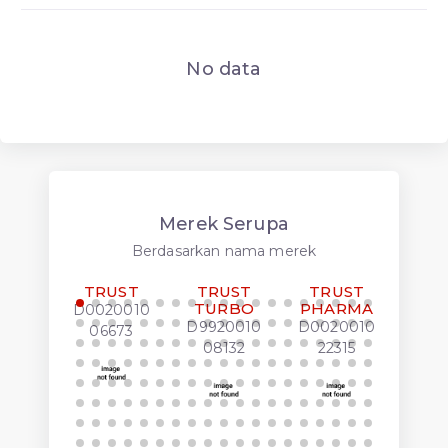
No data
Merek Serupa
Berdasarkan nama merek
TRUST
TRUST
TRUST
FOR
TURBO
PHARMA
T
D0020010
LUK
D9920010
D0020010
06673
J00
08132
22315
00